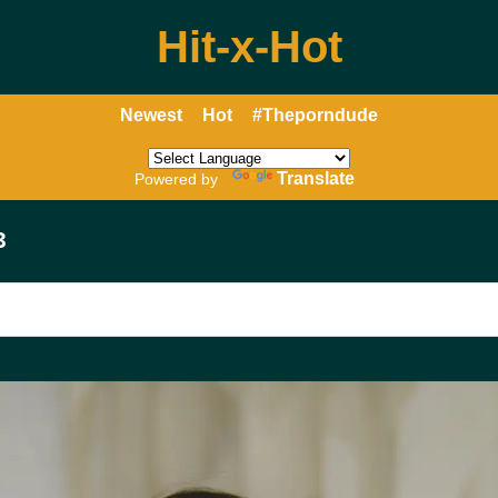
Hit-x-Hot
Newest
Hot
#Theporndude
Translate
Powered by
3