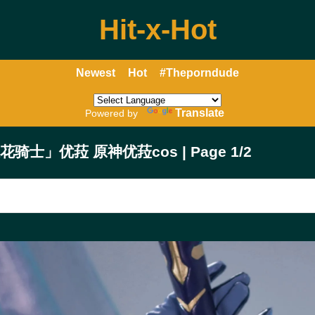
Hit-x-Hot
Newest
Hot
#Theporndude
Translate
Powered by
花骑士」优菈 原神优菈cos | Page 1/2