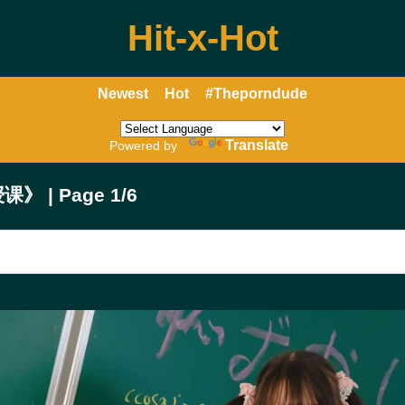
Hit-x-Hot
Newest
Hot
#Theporndude
Translate
Powered by
 | Page 1/6