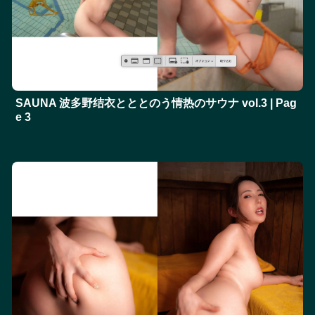
SAUNA 波多野结衣とととのう情热のサウナ vol.3 | Pag
e 3