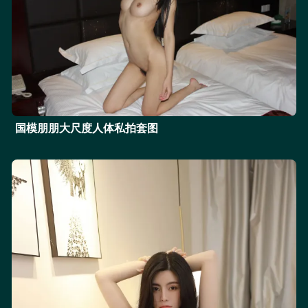
国模朋朋大尺度人体私拍套图