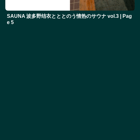
SAUNA 波多野结衣とととのう情热のサウナ vol.3 | Pag
e 5