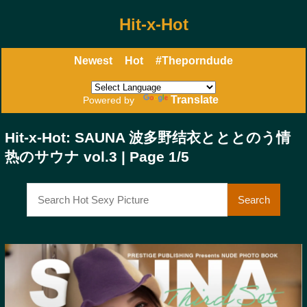
Hit-x-Hot
Newest
Hot
#Theporndude
Translate
Powered by
Hit-x-Hot: SAUNA 波多野结衣とととのう情
热のサウナ vol.3 | Page 1/5
Search